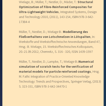
Wielage, B.; Müller, T.; Nestler, D.; Mäder, T.:
Structural
Optimization of Fibre-Reinforced Composites for
Ultra-Lightweight Vehicles
, Integrated Systems, Design
and Technology 2010, (2011), 143-154, ISBN 978-3-642-
17384-4
Müller, T.; Nestler, D.; Wielage B.:
Modellierung des
Fließverhaltens von Lotschmelzen in Lötspalten
, In:
Werkstoffe und Werkstofftechnische Anwendungen, Band 47,
Hrsg.: B. Wielage, 15. Werkstofftechnisches Kolloquium,
20.-21.09.2012, Chemnitz, S. 316 - 320, ISSN 1439-1597
Müller, T.; Nestler, D.; Lampke, T.; Wielage B.
:Numerical
simulation of scratch tests for the verification of
material models for particle reinforced coatings
, Hrsg.
M. Fathi: Integration of Practice-Oriented Knowledge
Technology: Trends and Prospectives, Springer Verlag, (2013)
S. 323-331, ISBN 978-3-642-34470-1