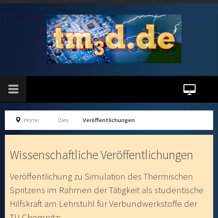
Home
Dies
Veröffentlichungen
Wissenschaftliche Veröffentlichungen
Veröffentlichung zu Simulation des Thermischen
Spritzens im Rahmen der Tätigkeit als studentische
Hilfskraft am Lehrstuhl für Verbundwerkstoffe der
TU Chemnitz: