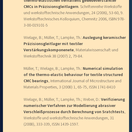
thermo-elastischen Verhaltens gewebeverstärkter
CMCs in Präzisionsgleitlagern
. Schriftenreihe Werkstoffe
und werkstofftechnische Anwendungen, 24 (2006), 53-60, 9.
Werkstofftechnisches Kolloquium, Chemnitz 2006, ISBN 978-
3-00-019101-5
Wielage, B.; Müller, T.; Lampke, Th.:
Auslegung keramischer
Präzisionsgleitlager mit textiler
Verstärkungskomponenete
, Materialwissenschaft und
Werkstofftechnik 38 (2007) 2, 79-84.
Müller, T.; Wielage, B.; Lampke, Th.:
Numerical simulation
of the thermo-elastic behaviour for textile structured
CMC bearings
, International Journal of Microstructure and
Materials Properties, 3 (2008) 1, 65-75, ISSN 1741-8410
Wielage, B.; Müller, T.; Lampke, Th.; Weber, D.:
Verifizierung
numerischer Verfahren zur Modellierung abrasiver
Verschleißprozesse durch Berechnung von Sratchtests
,
Werkstoffe und werkstofftechnische Anwendungen, 31
(2008), 333-339, ISSN 1439-1597.