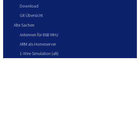
Download
Git Übersicht
Alte Sachen
Antennen für 868 MHz
ARM als Homeserver
1-Wire Simulation (alt)
Blitze Juni 2017
KONTAKT
IMPRESSUM
DATENSCHUTZ
AGB
LOGIN
WIDERRUFSBELEHRUNG