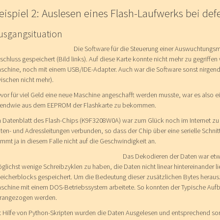
eispiel 2: Auslesen eines Flash-Laufwerks bei def
usgangsituation
Die Software für die Steuerung einer Auswuchtungsma
schluss gespeichert (Bild links). Auf diese Karte konnte nicht mehr zu gegriff
schine, noch mit einem USB/IDE-Adapter. Auch war die Software sonst nirgendw
ischen nicht mehr).
vor für viel Geld eine neue Maschine angeschafft werden musste, war es also e
gendwie aus dem EEPROM der Flashkarte zu bekommen.
n Datenblatt des Flash-Chips (K9F3208W0A) war zum Glück noch im Internet zu 
ten- und Adressleitungen verbunden, so dass der Chip über eine serielle Schnit
mmt ja in diesem Falle nicht auf die Geschwindigkeit an.
Das Dekodieren der Daten war etwa
glichst wenige Schreibzyklen zu haben, die Daten nicht linear hintereinander li
eicherblocks gespeichert. Um die Bedeutung dieser zusätzlichen Bytes herauszu
schine mit einem DOS-Betriebssystem arbeitete. So konnten der Typische Aufba
rangezogen werden.
t Hilfe von Python-Skripten wurden die Daten Ausgelesen und entsprechend so