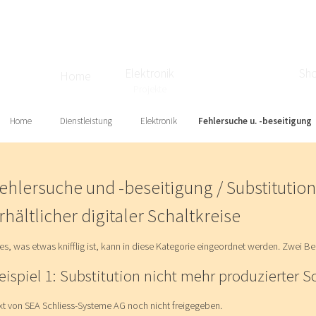
Elektronik
Sh
Home
Dienstleistung
Projekte
Home
Dienstleistung
Elektronik
Fehlersuche u. -beseitigung
ehlersuche und -beseitigung / Substitutio
rhältlicher digitaler Schaltkreise
les, was etwas knifflig ist, kann in diese Kategorie eingeordnet werden. Zwei Be
eispiel 1: Substitution nicht mehr produzierter S
xt von SEA Schliess-Systeme AG noch nicht freigegeben.