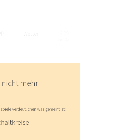
op
Dies
Wetter
und Das
n nicht mehr
ispiele verdeutlichen was gemeint ist:
chaltkreise