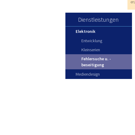
er
Dienstleistungen
Elektronik
Entwicklung
Kleinserien
Fehlersuche u. -
beseitigung
Mediendesign
Blitze Juni 2017
KONT