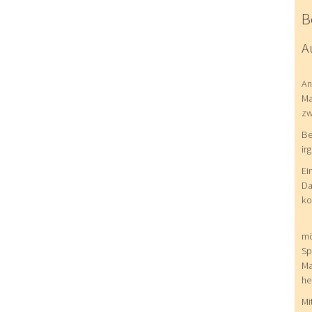
B
A
An
Ma
zw
Be
ir
Ei
Da
ko
mö
Sp
Ma
he
Mi