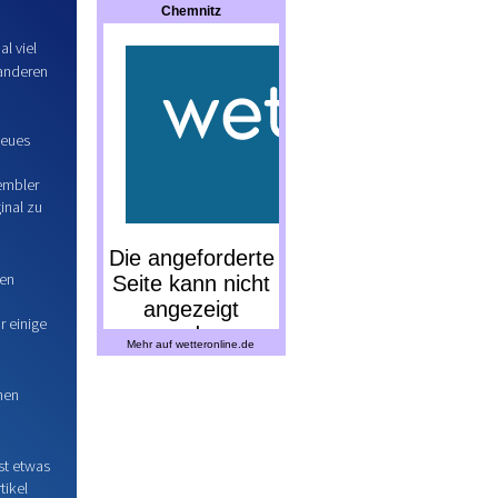
Chemnitz
l viel
 anderen
Neues
sembler
inal zu
ten
r einige
Mehr auf
wetteronline.de
hen
nst etwas
tikel