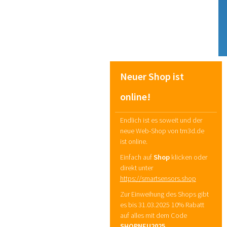
Neuer Shop ist
online!
Endlich ist es soweit und der
neue Web-Shop von tm3d.de
ist online.
Einfach auf
Shop
klicken oder
direkt unter
https://smartsensors.shop
Zur Einweihung des Shops gibt
es bis 31.03.2025 10% Rabatt
auf alles mit dem Code
SHOPNEU2025