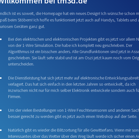
Willkommen bei tm3d.de
ndlich ist es soweit, die Homepage hat ein neues Design! Ich wünsche schon ma
paß beim Stöbern! Ich hoffe es funktioniert jetzt auch auf Handys, Tablets und
uriosen Geräten ganz gut.
Bei den elektrischen und elektronischen Projekten gibt es jetzt vor allem 
von der 1-Wire Simulation. Die habe ich komplett neu geschrieben. Der
Algorithmus ist ein bisschen anders. Alle Grundfunktionen sind jetzt in As
geschrieben. Sie läuft sehr stabil und ist am Oszi jetzt kaum noch vom Orig
unterscheiden.
Die Dienstleistung hat sich jetzt mehr auf elektronische Entwicklungsabrei
verlagert. Das hat sich einfach in den letzten Jahren so entwickelt, da ich
inzwischen nicht nur für mich selber Elektronik entwickele sondern auch fü
Firmen.
Um der vielen Bestellungen von 1-Wire Feuchtesensoren und anderen Sac
besser gerecht zu werden gibt es jetzt auch einen Webshop auf der Seite.
Natürlich gibt es wieder die Blitzortung für alle Gewitterfans. Wenn mir so
Interessantes über das Wetter über den Weg läuft werde ich sicher einen Ar