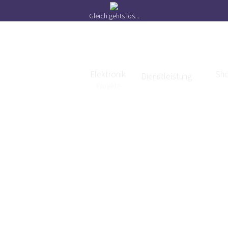
Gleich gehts los...
Elektronik
Sh
Home
Dienstleistung
Projekte