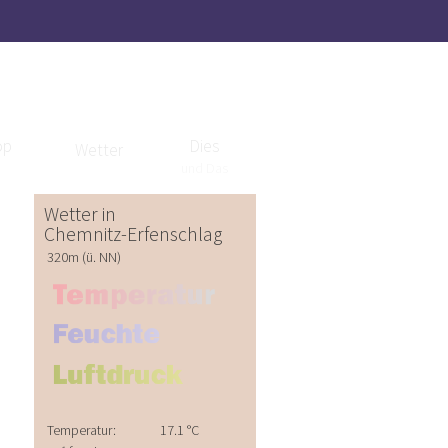
op
Dies
Wetter
und Das